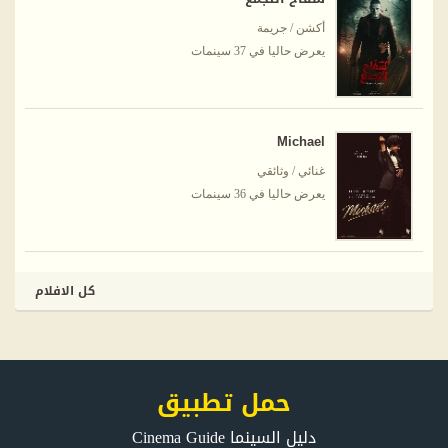
أكشن / جريمة
يعرض حاليا في 37 سينمات
Michael
غنائي / وثائقي
يعرض حاليا في 36 سينمات
كل الافلام
حمل تطبيق
دليل السينما Cinema Guide