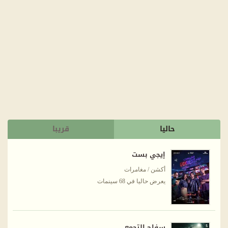
حاليا
قريبا
إيجي بست
أكشن / مغامرات
يعرض حاليا في 68 سينمات
سفاح التجمع