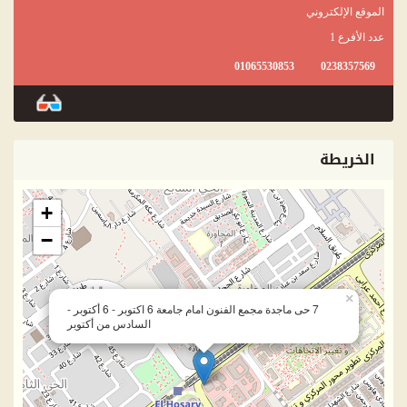
الموقع الإلكتروني
عدد الأفرع 1
01065530853
0238357569
الخريطة
+
−
×
7 حى ماجدة مجمع الفنون امام جامعة 6 اكتوبر - 6 أكتوبر -
السادس من أكتوبر