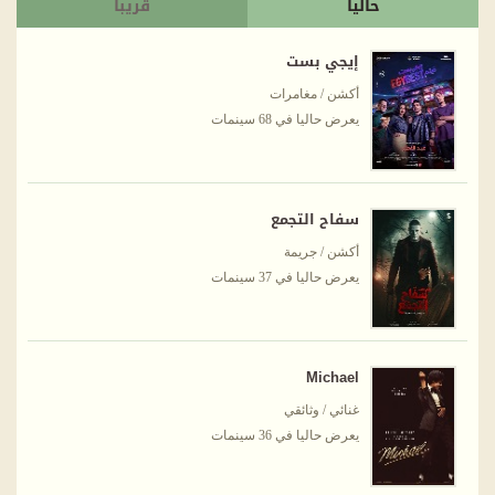
حاليا
قريبا
إيجي بست
أكشن / مغامرات
يعرض حاليا في 68 سينمات
سفاح التجمع
أكشن / جريمة
يعرض حاليا في 37 سينمات
Michael
غنائي / وثائقي
يعرض حاليا في 36 سينمات