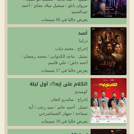
مروان بابلو / ميشيل ميلاد بشاي / أحمد
عبدالحميد
يعرض حاليا في 68 سينمات
أسد
دراما
إخراج : محمد دياب
تمثيل : ماجد الكدوانى / محمد رمضان /
أحمد داش / علي قاسم
يعرض حاليا في 17 سينمات
الكلام على إيه؟!: أول ليلة
كوميدي
إخراج : ساندرو كنعان
تمثيل : أحمد حاتم / سيد رجب / آية
سماحة / جيهان الشماشرجي
يعرض حاليا في 19 سينمات