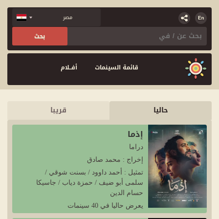
قائمة السينمات
أفــلام
حاليا
قريبا
إذما
دراما
إخراج : محمد صادق
تمثيل : أحمد داوود / بسنت شوقي /
سلمى أبو ضيف / حمزة دياب / جاسيكا
حسام الدين
يعرض حاليا في 40 سينمات