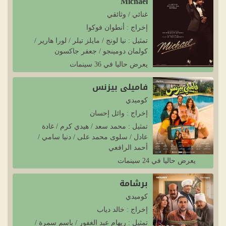
Michael
غنائي / وثائقي
إخراج : أنطوان فوكوا
تمثيل : نيا لونج / مايلز تيلر / لورا هارير /
كولمان دومينجو / جعفر جاكسون
يعرض حاليا في 36 سينمات
فاميلي بيزنس
كوميدي
إخراج : وائل إحسان
تمثيل : محمد سعد / هيدي كرم / غادة
عادل / سلوى محمد على / دنيا سامي /
أحمد الرافعي
يعرض حاليا في 24 سينمات
برشامة
كوميدي
إخراج : خالد دياب
تمثيل : ريهام عبد الغفور / باسم سمرة /