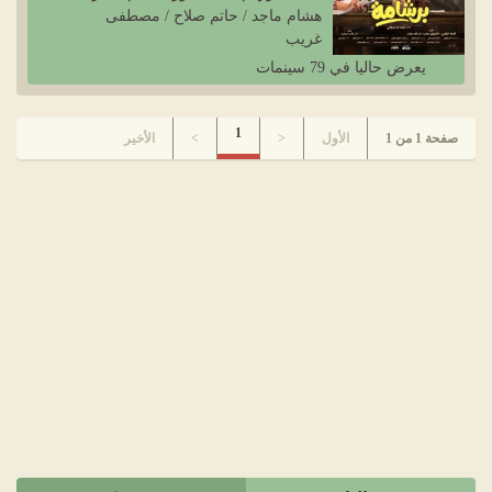
هشام ماجد / حاتم صلاح / مصطفى
غريب
يعرض حاليا في 79 سينمات
1
صفحة 1 من 1
الأول
<
>
الأخير