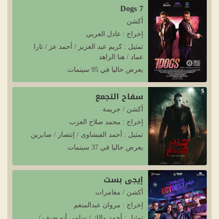
7 Dogs
أكشن
إخراج : عادل العربي
تمثيل : كريم عبد العزيز / أحمد عز / تارا
عماد / هنا الزاهد
يعرض حاليا في 95 سينمات
سفاح التجمع
أكشن / جريمة
إخراج : محمد صلاح العزب
تمثيل : أحمد الفيشاوى / إنتصار / صابرين
يعرض حاليا في 37 سينمات
إيجي بست
أكشن / مغامرات
إخراج : مروان عبدالمنعم
تمثيل : أحمد مالك / سلمى أبو ضيف /