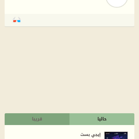
حاليا
قريبا
إيجي بست