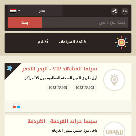
قائمة السينمات
أفــلام
سينما المشهد VIP - البحر الأحمر
أول طريق العين السخنه القطاميه مول D5 مراكز
0223133209
0223133208
سينما جراند الغردقة - الغردقة
داخل مول سيتي سنتر، الغردقة