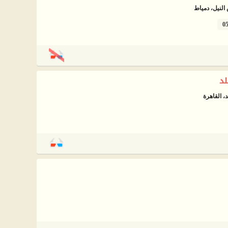
لنيل، دمياط
0
لد