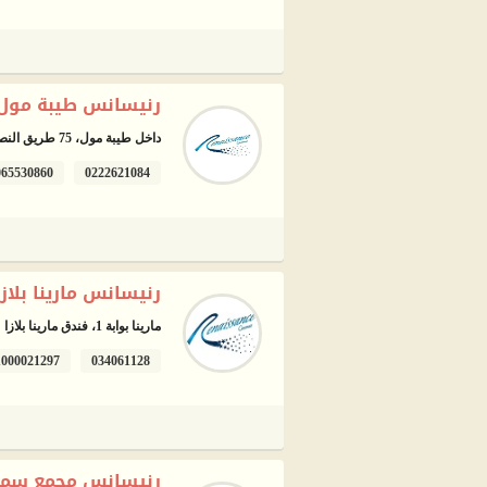
رنيسانس طيبة مول -
داخل طيبة مول، 75 طريق النصر، مدينة نصر، القاهرة
065530860
0222621084
رنيسانس مارينا بلازا 
مارينا بوابة 1، فندق مارينا بلازا
1000021297
034061128
رنيسانس مجمع سمو