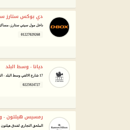
دي بوكس ستارز سينم
داخل مول سيتي ستارز، مساكن 
01227029268
ديانا - وسط البلد
17 شارع الالفي وسط البلد - القاهرة
0225924727
رمسيس هيلتون - وس
الملحق التجاري لفندق هيلتون 