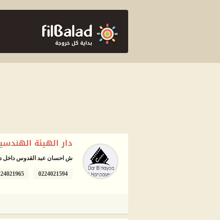
دار الهيئة الهندسي
ش احسان عبد القدوس داخل دار 
224021965
0224021594