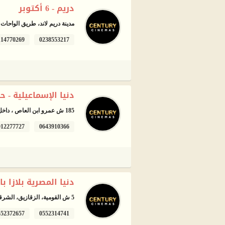
دريم - 6 أكتوبر
مدينة دريم لاند، طريق الواحات - 6 أكتو
114770269
0238553217
دنيا الإسماعيلية - ح
185 ش عمرو ابن العاص ، داخل مول دنيا، الإسماعيلية
012277727
0643910366
دنيا المصرية بلازا با
5 ش القومية، الزقازيق، الشرقية
552372657
0552314741