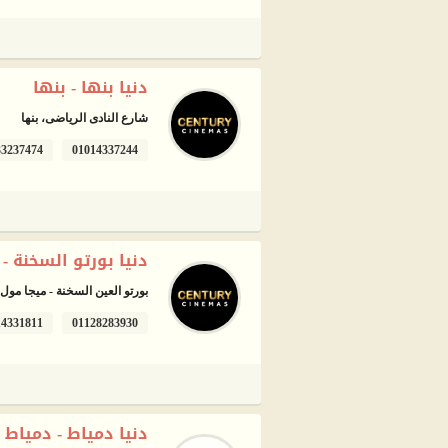
دنيا بنها - بنها
شارع النادى الرياضى، بنها
33237474
01014337244
دنيا بورتو السخنة -
بورتو العين السخنة - ميجا مول
14331811
01128283930
دنيا دمياط - دمياط