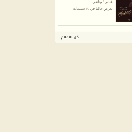
غنائي / وثائقي
يعرض حاليا في 36 سينمات
كل الافلام