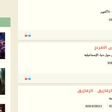
بر
0
ى الافرنج
01
لزقازيق - الزقازيق
01014338211
0