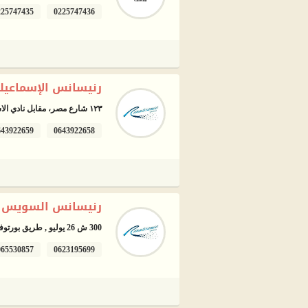
225747435
0225747436
رنيسانس الإسماعيلية
١٢٣ شارع مصر، مقابل نادي الاسرة
643922659
0643922658
رنيسانس السويس - 
300 ش 26 يوليو , طريق بورتوفيق بجانب مسرح اسماعيل ياسين، السويس
065530857
0623195699