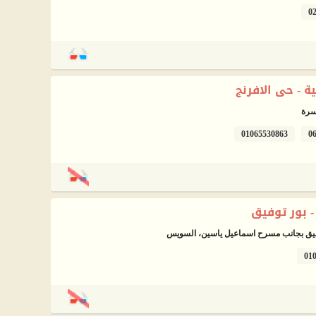
0
 - حى الافرنج
01065530863
0
بور توفيق
01