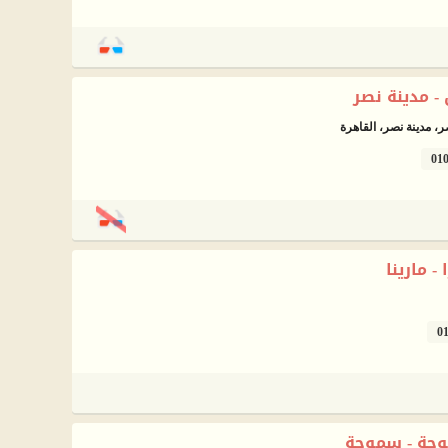
 مدينة نصر
01
- مارينا
0
حة - سموحة