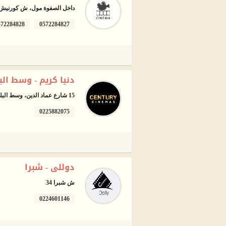
داخل الصفوة مول، ش كورنيش ا
572284828
0572284827
دنيا كريم - وسط الب
15 شارع عماد الدين، وسط البلد، القاهرة
0225882075
دوللى - شبرا
ش شبرا 34
0224601146