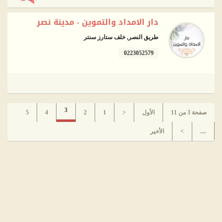
دار الامداد والتموين - مدينة نصر
طريق النصر, خلف ستارز سنتر
0223052579
3
صفحة 3 من 11
الأول
<
1
2
4
5
....
>
الأخير