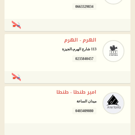
0663329834
الهرم - الهرم
113 شارع الهرم،الجيزة
0235840457
امير طنطا - طنطا
ميدان الساعة
0403409080