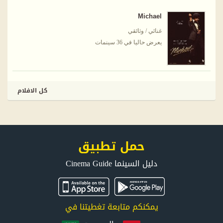
Michael
غنائي / وثائقي
يعرض حاليا في 36 سينمات
كل الافلام
حمل تطبيق
دليل السينما Cinema Guide
يمكنكم متابعة تغطيتنا في