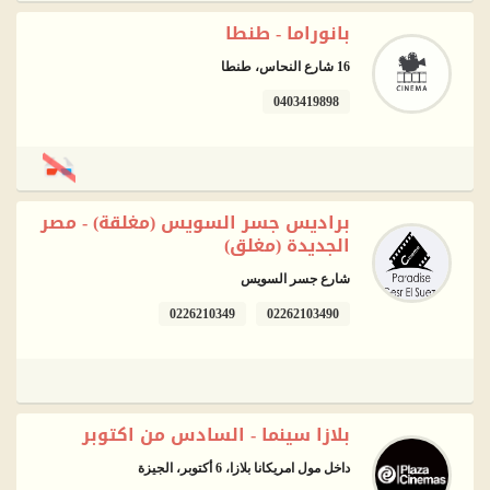
بانوراما - طنطا
16 شارع النحاس، طنطا
0403419898
براديس جسر السويس (مغلقة) - مصر
الجديدة (مغلق)
شارع جسر السويس
0226210349
02262103490
بلازا سينما - السادس من اكتوبر
داخل مول امريكانا بلازا، 6 أكتوبر، الجيزة