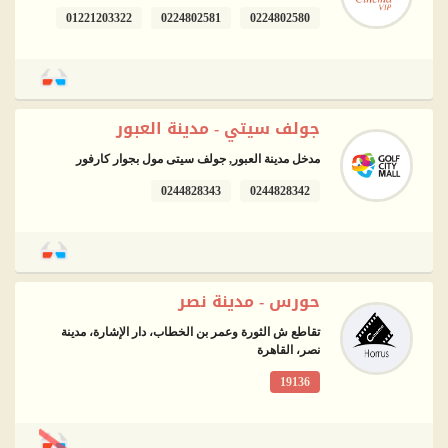
01221203322
0224802581
0224802580
جولف سيتي - مدينة العبور
مدخل مدينة العبور, جولف سيتى مول بجوار كارفور
0244828343
0244828342
حورس - مدينة نصر
تقاطع ش الثورة وعمر بن الخطاب، دار اﻹشارة، مدينة
نصر، القاهرة
19136