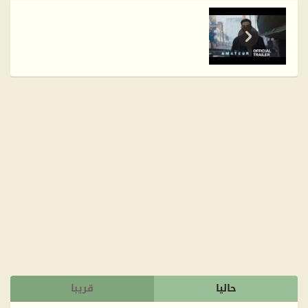
حاليا
قريبا