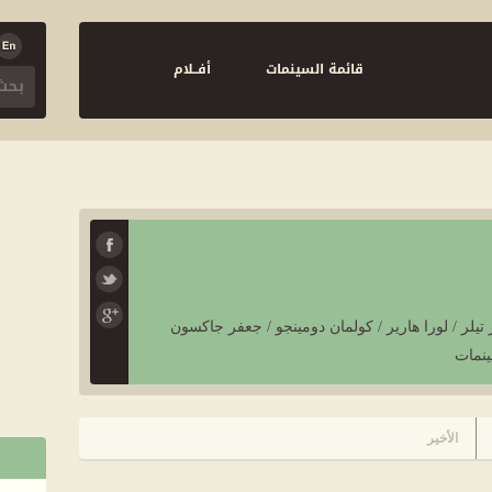
قائمة السينمات
أفــلام
لز تيلر / لورا هارير / كولمان دومينجو / جعفر جاكسون
الأخير