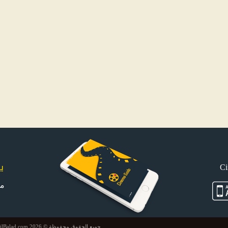
ي
م
جميع الحقوق محفوظة © 2026 FilBalad.com. موقع في البلد يتم إدارته وتطويره بواسطة