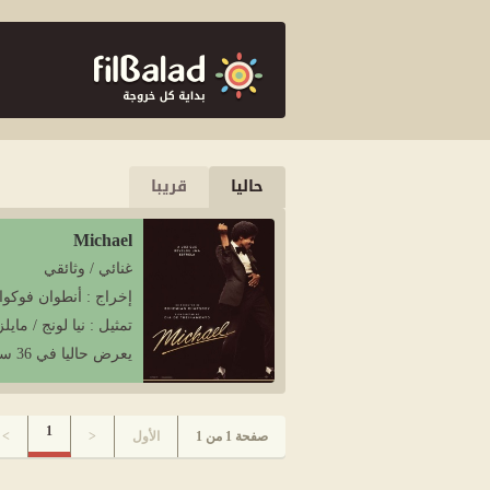
حاليا
قريبا
Michael
غنائي / وثائقي
إخراج : أنطوان فوكوا
تمثيل : نيا لونج / ماي
يعرض حاليا في 36 سينمات
1
صفحة 1 من 1
الأول
<
>