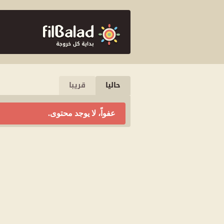
حاليا
قريبا
عفواً، لا يوجد محتوى.