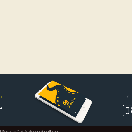
ي
م
جميع الحقوق محفوظة © 2026 FilBalad.com. موقع في البلد يتم إدارته وتطويره بواسطة