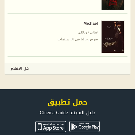
Michael
غنائي / وثائقي
يعرض حاليا في 36 سينمات
كل الافلام
حمل تطبيق
دليل السينما Cinema Guide