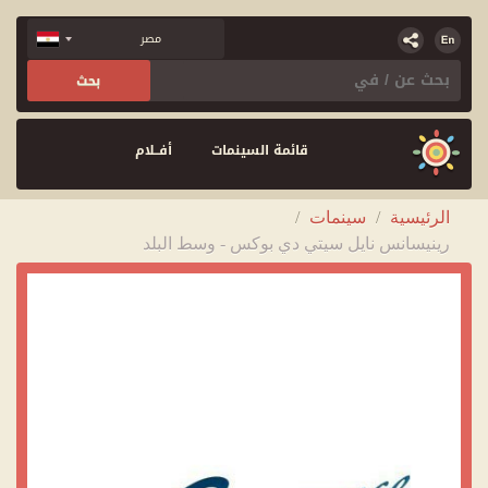
قائمة السينمات
أفــلام
الرئيسية
/
سينمات
/
رينيسانس نايل سيتي دي بوكس - وسط البلد