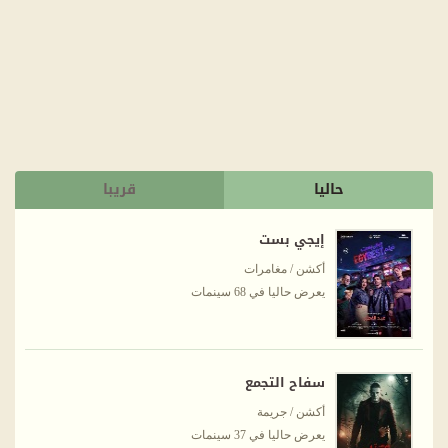
حاليا
قريبا
إيجي بست
أكشن / مغامرات
يعرض حاليا في 68 سينمات
سفاح التجمع
أكشن / جريمة
يعرض حاليا في 37 سينمات