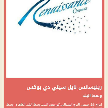
رينيسانس نايل سيتي دي بوكس
وسط البلد
ابراج نايل سيتي، البرج الشمالي، كورنيش النيل، وسط البلد، القاهرة - وسط