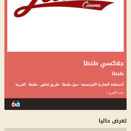
جلاكسي طنطا
طنطا
المنطقة التجارية اللوجستية - مول طنطا - طريق قطور - طنطا - الغربية
عدد الأفرع 1
تعرض حاليا