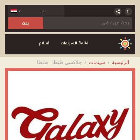
قائمة السينمات
أفــلام
الرئيسية
/
سينمات
/
جلاكسي طنطا - طنطا