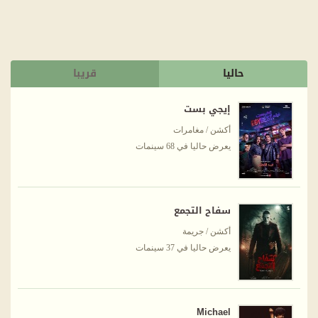
حاليا
قريبا
إيجي بست
أكشن / مغامرات
يعرض حاليا في 68 سينمات
سفاح التجمع
أكشن / جريمة
يعرض حاليا في 37 سينمات
Michael