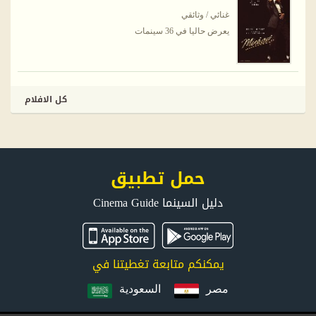
غنائي / وثائقي
يعرض حاليا في 36 سينمات
كل الافلام
حمل تطبيق
دليل السينما Cinema Guide
يمكنكم متابعة تغطيتنا في
مصر
السعودية