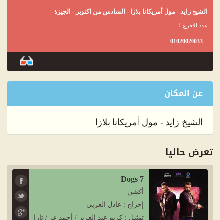
الشيخ زايد - مول أمريكانا بلازا - السادس من اكتوبر - الجيزة
عدد الأفرع 1
01020020033
عن المكان
الشيخ زايد - مول أمريكانا بلازا
تعرض حاليا
7 Dogs
أكشن
إخراج : عادل العربي
تمثيل : كريم عبد العزيز / أحمد عز / تارا