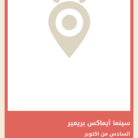
سينما آيماكس بريمير
السادس من اكتوبر