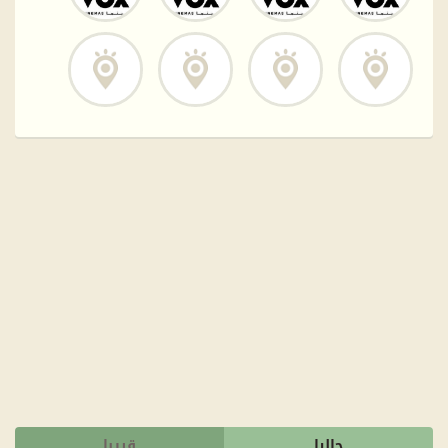
حاليا
قريبا