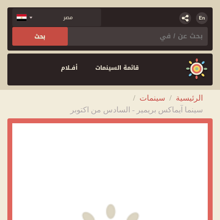
قائمة السينمات
أفــلام
الرئيسية
/
سينمات
/
سينما آيماكس بريمير - السادس من اكتوبر