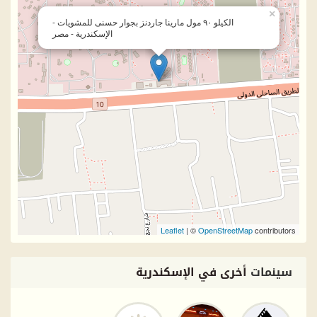
×
الكيلو ٩٠ مول مارينا جاردنز بجوار حسنى للمشويات -
الإسكندرية - مصر
Leaflet
| ©
OpenStreetMap
contributors
سينمات
أخرى في الإسكندرية