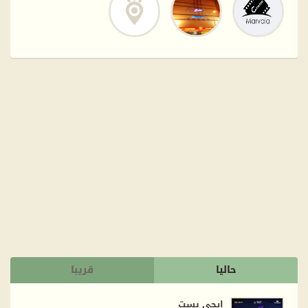
حاليا
قريبا
إيجي بست