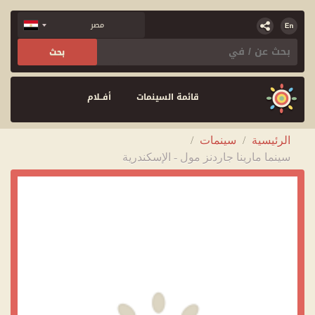
قائمة السينمات
أفــلام
الرئيسية
/
سينمات
/
سينما مارينا جاردنز مول - الإسكندرية