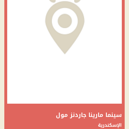
سينما مارينا جاردنز مول
الإسكندرية