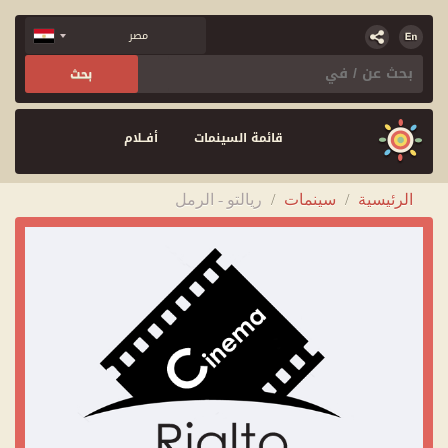
قائمة السينمات
أفــلام
الرئيسية
/
سينمات
/
ريالتو - الرمل