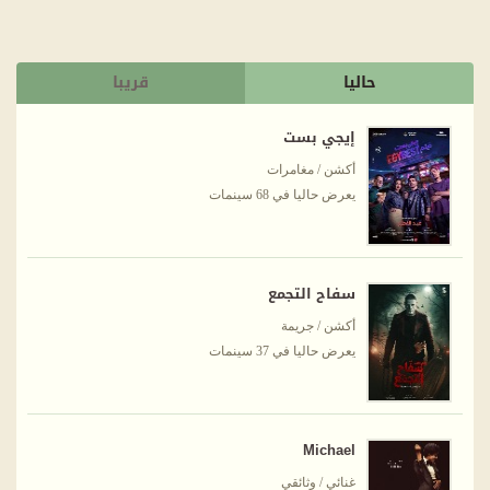
حاليا
قريبا
إيجي بست
أكشن / مغامرات
يعرض حاليا في 68 سينمات
سفاح التجمع
أكشن / جريمة
يعرض حاليا في 37 سينمات
Michael
غنائي / وثائقي