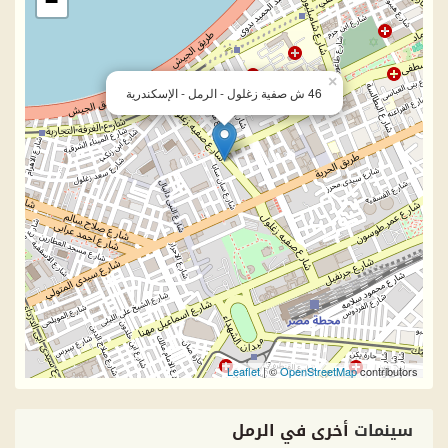
−
×
46 ش صفية زغلول - الرمل - الإسكندرية
Leaflet
| ©
OpenStreetMap
contributors
سينمات
أخرى في الرمل