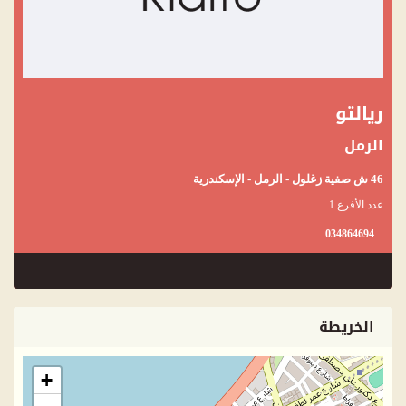
ريالتو
الرمل
46 ش صفية زغلول - الرمل - الإسكندرية
عدد الأفرع 1
034864694
الخريطة
+