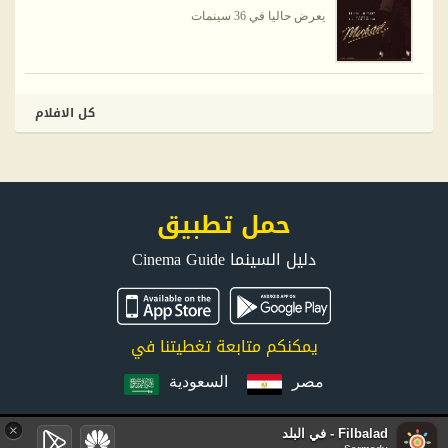
يعرض حاليا في 36 سينمات
كل الافلام
حمل تطبيق
دليل السينما Cinema Guide
يمكنكم متابعة تغطيتنا في
مصر
السعودية
×
Filbalad - في البلد
جميع الحقوق محفوظة © 2026 FilBalad.com. موقع في البلد يتم إدارته وتطويره بواسطة