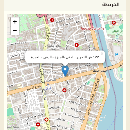
الخريطة
+
−
×
122 ش التحرير، الدقي ،الجيزة - الدقى - الجيزة