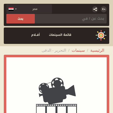
قائمة السينمات
أفــلام
الرئيسية
/
سينمات
/
التحرير - الدقى