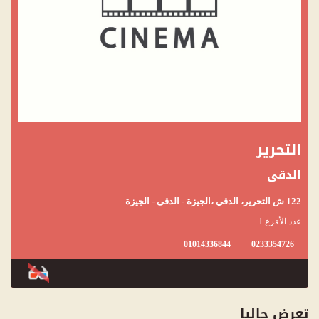
التحرير
الدقى
122 ش التحرير، الدقي ،الجيزة - الدقى - الجيزة
عدد الأفرع 1
01014336844
0233354726
تعرض حاليا