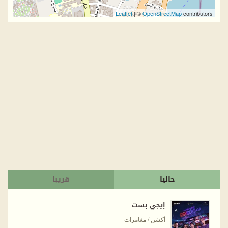
Leaflet
| ©
OpenStreetMap
contributors
حاليا
قريبا
إيجي بست
أكشن / مغامرات