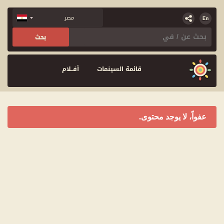
قائمة السينمات
أفــلام
عفواً، لا يوجد محتوى.