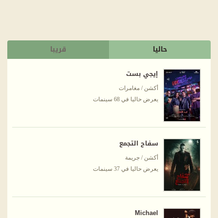
حاليا
قريبا
إيجي بست
أكشن / مغامرات
يعرض حاليا في 68 سينمات
سفاح التجمع
أكشن / جريمة
يعرض حاليا في 37 سينمات
Michael