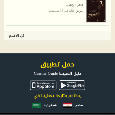
غنائي / وثائقي
يعرض حاليا في 36 سينمات
كل الافلام
حمل تطبيق
دليل السينما Cinema Guide
يمكنكم متابعة تغطيتنا في
مصر
السعودية