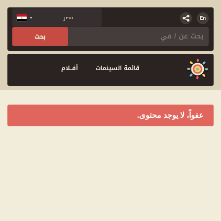
قائمة السينمات
أفــلام
عفواً، لا يوجد محتوى.