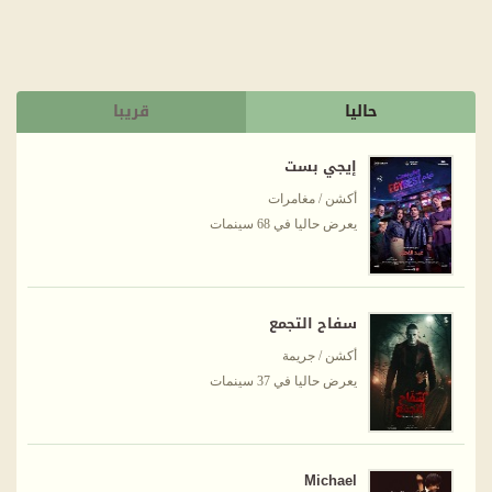
حاليا
قريبا
إيجي بست
أكشن / مغامرات
يعرض حاليا في 68 سينمات
سفاح التجمع
أكشن / جريمة
يعرض حاليا في 37 سينمات
Michael