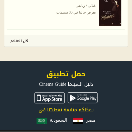
غنائي / وثائقي
يعرض حاليا في 36 سينمات
كل الافلام
حمل تطبيق
دليل السينما Cinema Guide
يمكنكم متابعة تغطيتنا في
مصر
السعودية