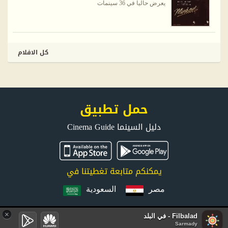
يعرض حاليا في 36 سينمات
كل الافلام
حمل تطبيق
دليل السينما Cinema Guide
يمكنكم متابعة تغطيتنا في
مصر
السعودية
×
Filbalad - في البلد
جميع الحقوق محفوظة © 2026 FilBalad.com. موقع في البلد يتم إدارته وتطويره بواسطة
Sarmady