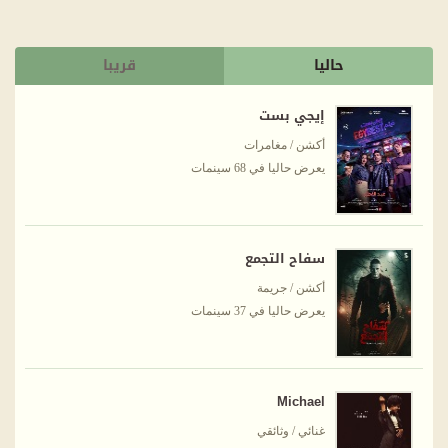
حاليا
قريبا
إيجي بست
أكشن / مغامرات
يعرض حاليا في 68 سينمات
سفاح التجمع
أكشن / جريمة
يعرض حاليا في 37 سينمات
Michael
غنائي / وثائقي