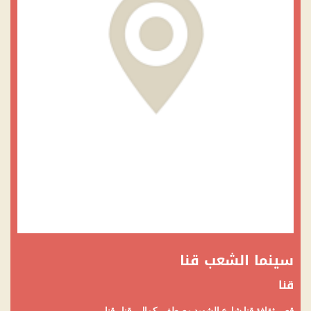
سينما الشعب قنا
قنا
قصر ثقافة قنا شارع الشهيد مصطفى كمال - قنا - قنا