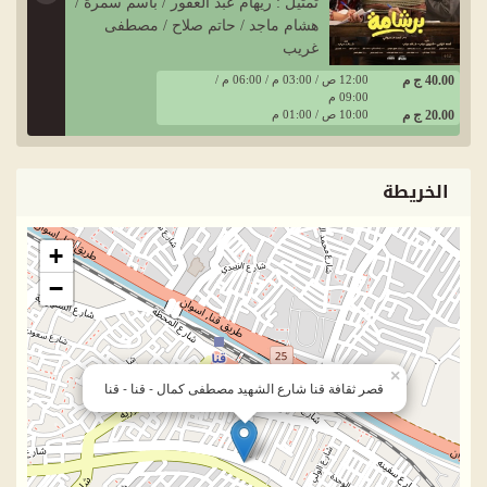
تمثيل : ريهام عبد الغفور / باسم سمرة /
هشام ماجد / حاتم صلاح / مصطفى
غريب
40.00 ج م
12:00 ص / 03:00 م / 06:00 م /
09:00 م
20.00 ج م
10:00 ص / 01:00 م
الخريطة
+
−
×
قصر ثقافة قنا شارع الشهيد مصطفى كمال - قنا - قنا