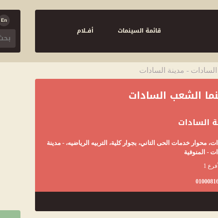
قائمة السينمات
أفــلام
لسادات - مدينة السادات
ما الشعب السادات
ة السادات
ت، محوار خدمات الحى التاني، بجوار كلية، التربيه الرياضيه، - مدينة
ت - المنوفية
فرع 1
0100081