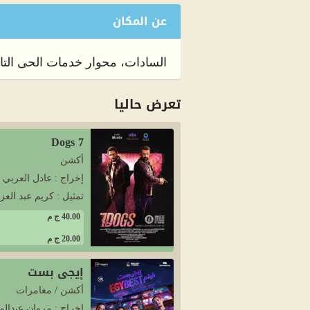
عن المكان
السادات، محوار خدمات الحى التاني،
تعرض حاليا
7 Dogs
أكشن
إخراج : عادل العربي
تمثيل : كريم عبد العزي
40.00 ج م
20.00 ج م
إيجي بست
أكشن / مغامرات
إخراج : مروان عبدالم