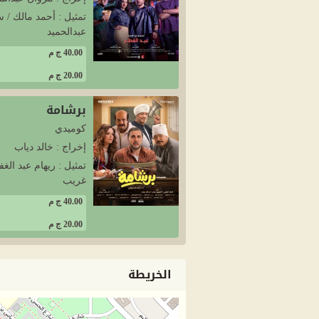
تمثيل : أحمد مالك / 
عبدالحميد
40.00 ج م
20.00 ج م
برشامة
كوميدي
إخراج : خالد دياب
تمثيل : ريهام عبد ال
غريب
40.00 ج م
20.00 ج م
الخريطة