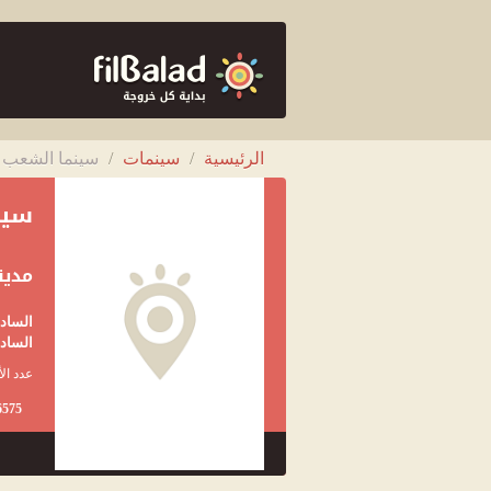
الرئيسية
/
سينمات
/
سينما الشعب ا
سين
مدين
السادا
السادا
عدد الأ
6575