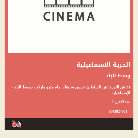
الحرية الاسماعيلية
وسط البلد
23 ش الثورة (ش السلطان حسين سابقا), امام مترو ماركت - وسط البلد -
الإسماعيلية
عدد الأفرع 1
0643924901