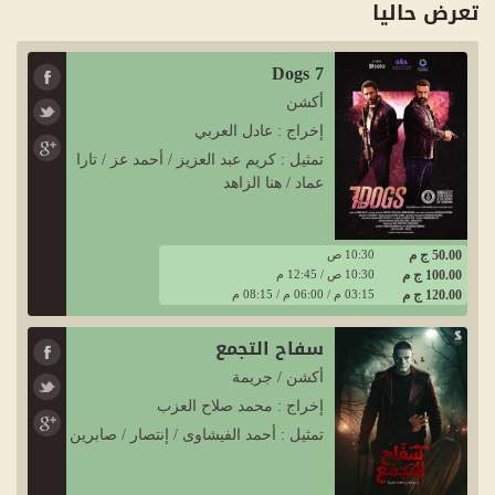
تعرض حاليا
7 Dogs
أكشن
إخراج : عادل العربي
تمثيل : كريم عبد العزيز / أحمد عز / تارا
عماد / هنا الزاهد
50.00 ج م
10:30 ص
100.00 ج م
10:30 ص / 12:45 م
120.00 ج م
03:15 م / 06:00 م / 08:15 م
سفاح التجمع
أكشن / جريمة
إخراج : محمد صلاح العزب
تمثيل : أحمد الفيشاوى / إنتصار / صابرين