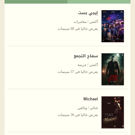
إيجي بست
أكشن / مغامرات
يعرض حاليا في 68 سينمات
سفاح التجمع
أكشن / جريمة
يعرض حاليا في 37 سينمات
Michael
غنائي / وثائقي
يعرض حاليا في 36 سينمات