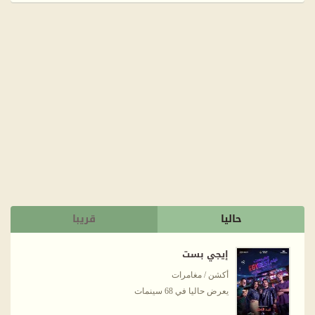
حاليا
قريبا
إيجي بست
أكشن / مغامرات
يعرض حاليا في 68 سينمات