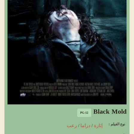
Black Mold
PG-12
نوع الفيلم :
إثارة
/
دراما
/
رعب