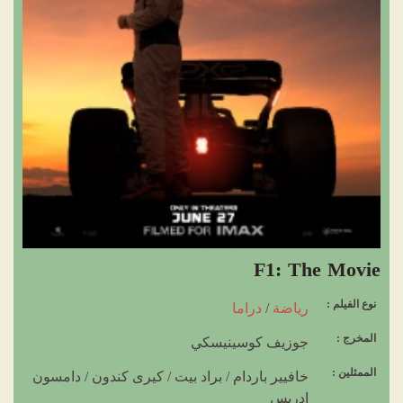
F1: The Movie
نوع الفيلم :
رياضة
/
دراما
المخرج :
جوزيف كوسينيسكي
الممثلين :
خافيير باردام
/
براد بيت
/
كيرى كندون
/
دامسون
إدريس