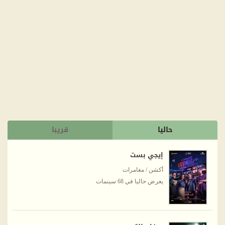
حاليا
قريبا
إيجي بست
أكشن / مغامرات
يعرض حاليا في 68 سينمات