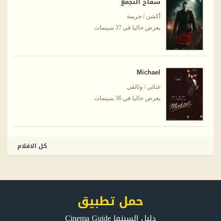
سفاح التجمع
أكشن / جريمة
يعرض حاليا في 37 سينمات
Michael
غنائي / وثائقي
يعرض حاليا في 36 سينمات
كل الافلام
حمل تطبيق
دليل السينما Cinema Guide