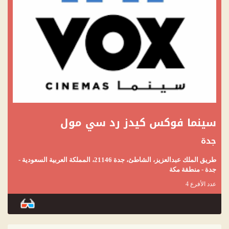
سينما فوكس كيدز رد سي مول
جدة
طريق الملك عبدالعزيز، الشاطئ، جدة 21146، المملكة العربية السعودية -
جدة - منطقة مكة
عدد الأفرع 4