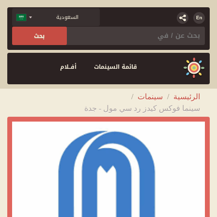
قائمة السينمات
أفــلام
الرئيسية
/
سينمات
/
سينما فوكس كيدز رد سي مول - جدة