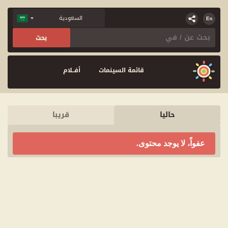
قائمة السينمات
أفــلام
حاليا
قريبا
عفواً، لا يوجد محتوى.