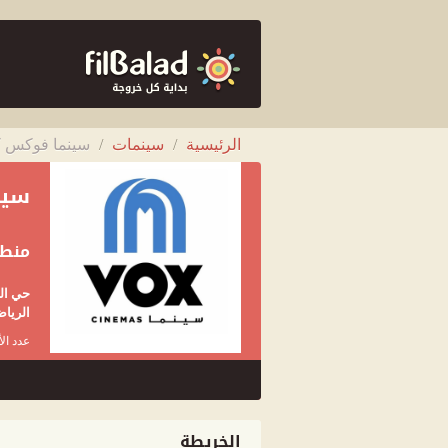
الرئيسية
/
سينمات
/
سينما فوكس ك
سين
منطق
الرياض
عدد الأ
الخريطة