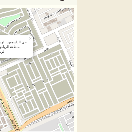
×
- منطقة الرياض 
الرياض 1322 7659، ال