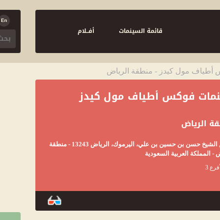
قائمة السينمات
أفــلام
أطياف مول كيدز - منطقة الرياض
مات فوكس أطياف مول كيدز
ة الرياض
طريق الشيخ حسن بن حسين بن علي، اليرموك، الرياض 13243 - منطقة
 - المملكة العربية السعودية
فرع 3