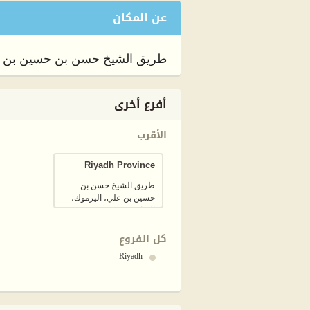
عن المكان
طريق الشيخ حسن بن حسين بن علي، 
أفرع أخرى
الأقرب
Riyadh Province
طريق الشيخ حسن بن
حسين بن علي، اليرموك،
الرياض 13243
كل الفروع
Riyadh