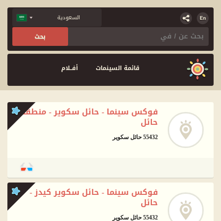
قائمة السينمات
أفــلام
فوكس سينما - حائل سكوير - منطقة
حائل
55432 حائل سكوير
فوكس سينما - حائل سكوير كيدز -
حائل
55432 حائل سكوير