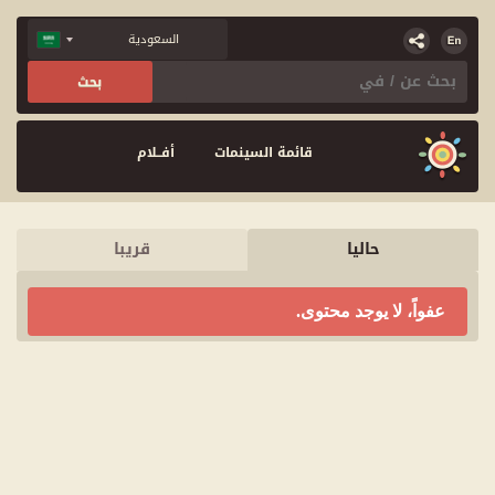
قائمة السينمات
أفــلام
حاليا
قريبا
عفواً، لا يوجد محتوى.