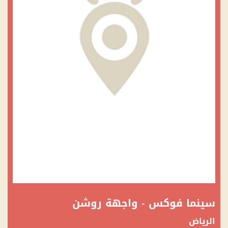
سينما فوكس - واجهة روشن
الرياض