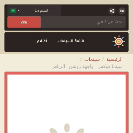
قائمة السينمات
أفــلام
الرئيسية
/
سينمات
/
سينما فوكس - واجهة روشن - الرياض