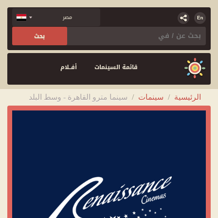
قائمة السينمات
أفــلام
الرئيسية
/
سينمات
/
سينما مترو القاهرة - وسط البلد