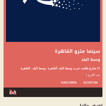
سينما مترو القاهرة
وسط البلد
35 شارع طلعت حرب، وسط البلد، القاهرة - وسط البلد - القاهرة
عدد الأفرع 1
01065530856
0223937566
تعرض حاليا