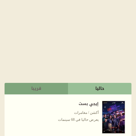
حاليا
قريبا
إيجي بست
أكشن / مغامرات
يعرض حاليا في 68 سينمات