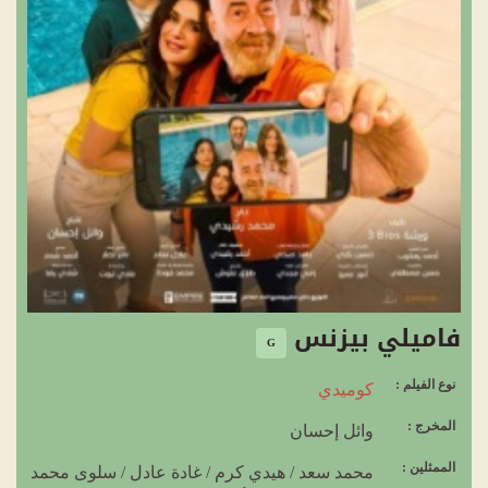
فاميلي بيزنس
G
نوع الفيلم :
كوميدي
المخرج :
وائل إحسان
الممثلين :
محمد سعد
/
هيدي كرم
/
غادة عادل
/
سلوى محمد