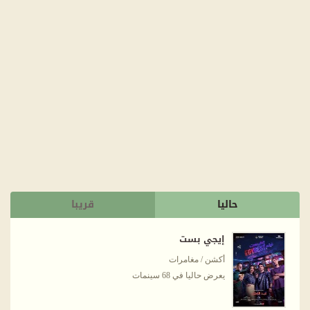
حاليا
قريبا
إيجي بست
أكشن / مغامرات
يعرض حاليا في 68 سينمات