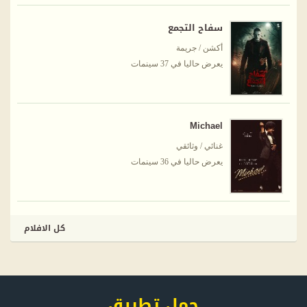
سفاح التجمع
أكشن / جريمة
يعرض حاليا في 37 سينمات
Michael
غنائي / وثائقي
يعرض حاليا في 36 سينمات
كل الافلام
حمل تطبيق