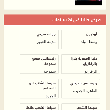
يعرض حاليا في 24 سينمات
أوديون
جولف سيتي
وسط البلد
مدينة العبور
دنيا المصرية بلازا
رنيسانس مجمع
بالزقازيق
سموحة
الزقازيق
سموحة
رنيسانس مدينتي
سينما الشعب ابو
المطامير
القاهرة الجديدة
الجيزة
سينما الشعب
سينما الشعب طنطا