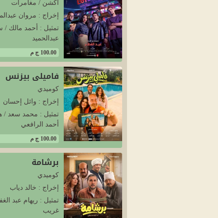
أكشن / مغامرات
إخراج : مروان عبدالم
تمثيل : أحمد مالك / 
عبدالحميد
100.00 ج م
فاميلي بيزنس
كوميدي
إخراج : وائل إحسان
تمثيل : محمد سعد / ه
أحمد الرافعي
100.00 ج م
برشامة
كوميدي
إخراج : خالد دياب
تمثيل : ريهام عبد ال
غريب