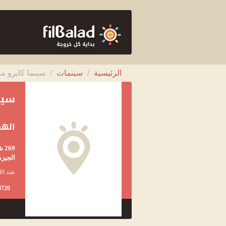
الرئيسية
/
سينمات
/
سينما كايرو مو
سين
الهر
69
الجيزة
عدد الأ
9720