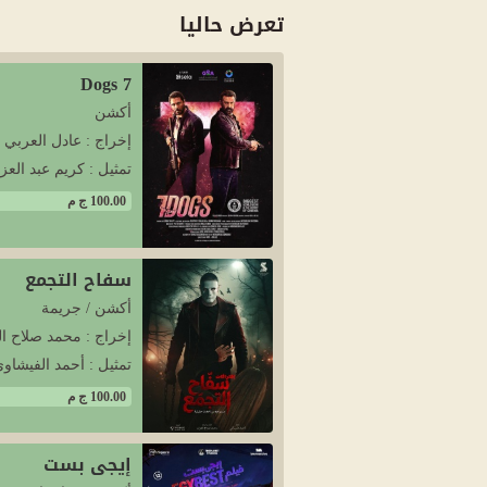
تعرض حاليا
7 Dogs
أكشن
إخراج : عادل العربي
تمثيل : كريم عبد العزي
100.00 ج م
سفاح التجمع
أكشن / جريمة
إخراج : محمد صلاح ا
تمثيل : أحمد الفيشاوى
100.00 ج م
إيجي بست