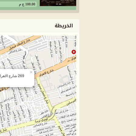
100.00 ج م
الخريطة
×
269 شارع الاه