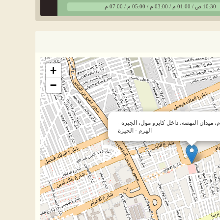
10:30 ص / 01:00 م / 03:00 م / 05:00 م / 07:00 م
+
−
رام، ميدان النهضة، داخل كايرو مول، الجيزة -
الهرم - الجيزة