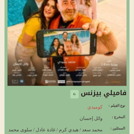
فاميلي بيزنس
G
نوع الفيلم :
كوميدي
المخرج :
وائل إحسان
الممثلين :
محمد سعد
/
هيدي كرم
/
غادة عادل
/
سلوى محمد