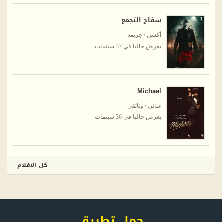
سفاح التجمع
أكشن / جريمة
يعرض حاليا في 37 سينمات
Michael
غنائي / وثائقي
يعرض حاليا في 36 سينمات
كل الافلام
حمل تطبيق