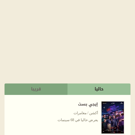
حاليا
قريبا
إيجي بست
أكشن / مغامرات
يعرض حاليا في 68 سينمات