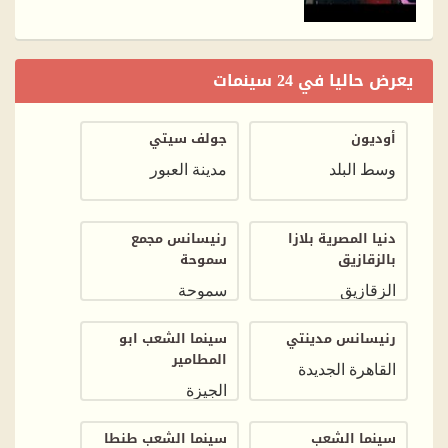
يعرض حاليا في 24 سينمات
أوديون
جولف سيتي
وسط البلد
مدينة العبور
دنيا المصرية بلازا
رنيسانس مجمع
بالزقازيق
سموحة
الزقازيق
سموحة
رنيسانس مدينتي
سينما الشعب ابو
المطامير
القاهرة الجديدة
الجيزة
سينما الشعب
سينما الشعب طنطا