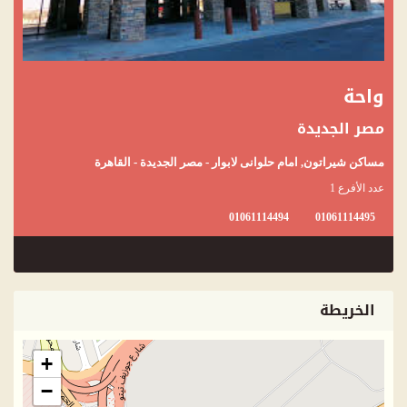
واحة
مصر الجديدة
مساكن شيراتون, امام حلوانى لابوار - مصر الجديدة - القاهرة
عدد الأفرع 1
01061114494
01061114495
الخريطة
+
−