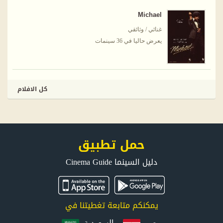
Michael
غنائي / وثائقي
يعرض حاليا في 36 سينمات
كل الافلام
حمل تطبيق
دليل السينما Cinema Guide
يمكنكم متابعة تغطيتنا في
مصر
السعودية