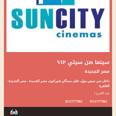
سينما صن سيتي VIP
مصر الجديدة
داخل صن سيتي مول، خلف مساكن شيراتون، مصر الجديدة - مصر الجديدة -
القاهرة
عدد الأفرع 1
01127777063
01127777062