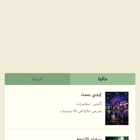
حاليا
قريبا
إيجي بست
أكشن / مغامرات
يعرض حاليا في 68 سينمات
سفاح التجمع