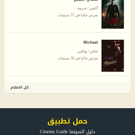
أكشن / جريمة
يعرض حاليا في 37 سينمات
Michael
غنائي / وثائقي
يعرض حاليا في 36 سينمات
كل الافلام
حمل تطبيق
دليل السينما Cinema Guide