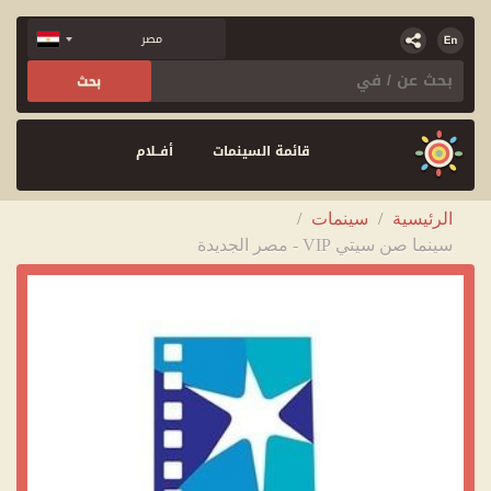
قائمة السينمات
أفــلام
الرئيسية
/
سينمات
/
سينما صن سيتي VIP - مصر الجديدة