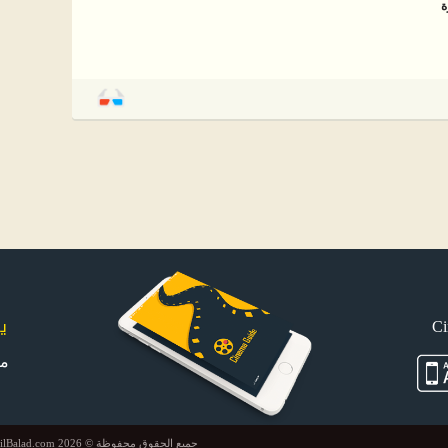
ي
م
جميع الحقوق محفوظة © 2026 FilBalad.com. موقع في البلد يتم إدارته وتطويره بواسطة