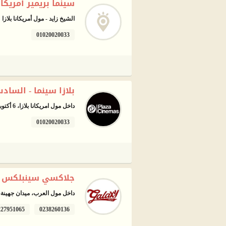
سينما بريمير أمريكانا MX4D - السادس من اك
الشيخ زايد - مول أمريكانا بلازا
01020020033
بلازا سينما - الساد
داخل مول امريكانا بلازا، 6 أكتوبر، الجيزة
01020020033
جلاكسي سينبلكس مو
داخل مول العرب، ميدان جهينة، 6 أكتوبر، الجيز
227951065
0238260136