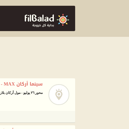
سينما أركان MAX - السادس من اكتوبر
محور ٢٦ يوليو - مول أركان بلازا