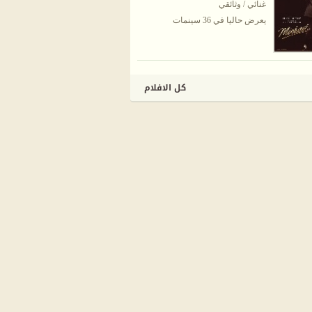
غنائي / وثائقي
يعرض حاليا في 36 سينمات
كل الافلام