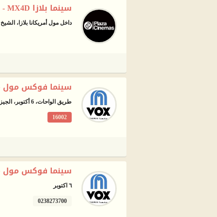
سينما بلازا MX4D - السادس من اكتوبر
داخل مول أمريكانا بلازا، الشيخ زايد، 6 أكتوبر
سينما فوكس مول م
طريق الواحات، 6 أكتوبر، الجيزة
16002
سينما فوكس مول مص
٦ اكتوبر
0238273700