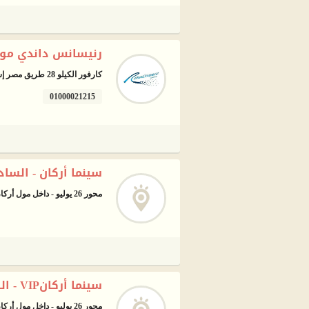
رنيسانس داندي مول
كارفور الكيلو 28 طريق مصر إسكندرية الصحراوى، 6 أكتوبر
01000021215
سينما أركان - السا
محور 26 يوليو - داخل مول أركان بلازا
سينما أركانVIP - السادس من اكتوبر
محور 26 يوليو - داخل مول أركان بلازا