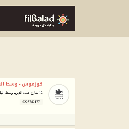
كوزموس - وسط الب
12 شارع عماد الدين، وسط البلد، القاهرة
0225742177