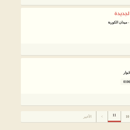
لجديدة
 ميدان الكوربة
بوار
010
11
10
>
الأخير