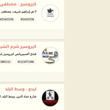
كيروسيز - مصطفى 
9 ش إبراهيم شريف، مصطفى كامل، الإسكندرية
035435356
035433350
كيروسيز شرم الشيخ
فندق اكسبيريانس كيروسيز بارك
93601212
01221975586
ليدو - وسط البلد
شارع عماد الدين، وسط البلد، ا