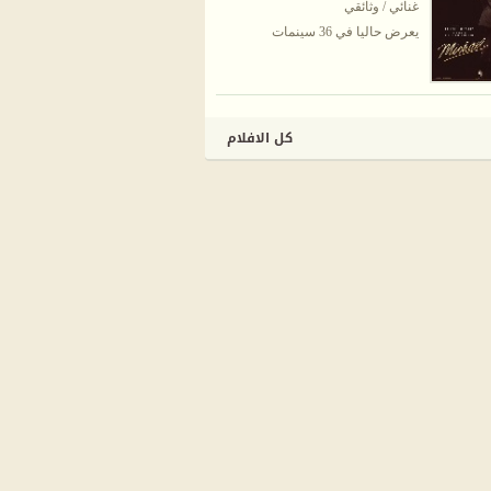
غنائي / وثائقي
يعرض حاليا في 36 سينمات
كل الافلام