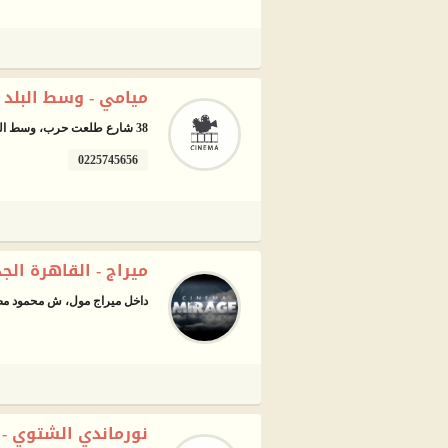
ميامي - وسط البلد
38 شارع طلعت حرب، وسط البلد، القاهرة
0225745656
ميراج - القاهرة الج
داخل ميراج مول، ش محمود مصط
نورماندي الشتوي - 