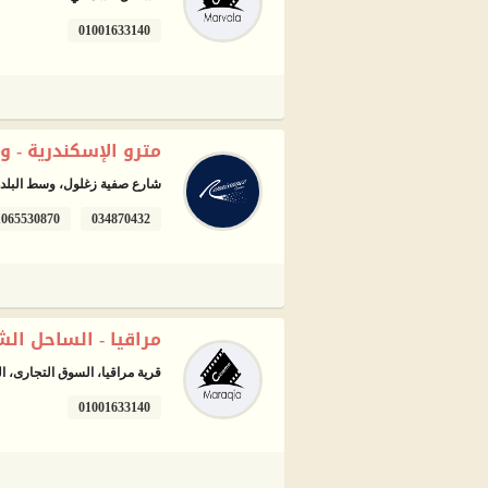
01001633140
مترو الإسكندرية - و
شارع صفية زغلول، وسط البلد، 
1065530870
034870432
مراقيا - الساحل ال
قرية مراقيا، السوق التجارى، الكيلو 51، الساحل 
01001633140