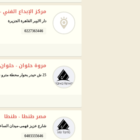
مركز الإبداع الفني -
دار الاوبر القاهرة الجزيرة
0227363446
مروة حلوان - حلوان
25 ش حيدر بحوار محطة مترو حلوان.
مصر طنطا - طنطا
شارع عزيز فهمى-ميدان الساع
0403335646