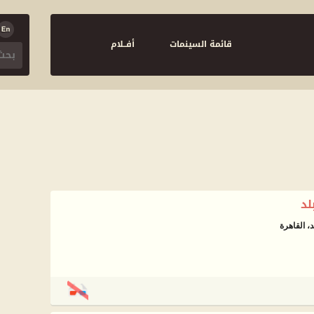
قائمة السينمات
أفــلام
لد