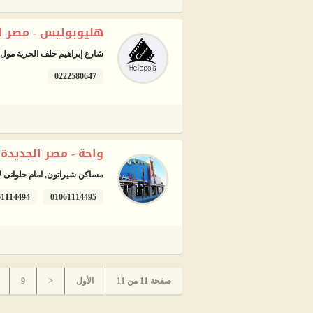
هليوبوليس - مصر ا
شارع إبراهيم خلف الحرية مول -
0222580647
واحة - مصر الجديدة
مساكن شيراتون, امام حلوانى لا
61114494
01061114495
صفحة 11 من 11
الأول
<
9