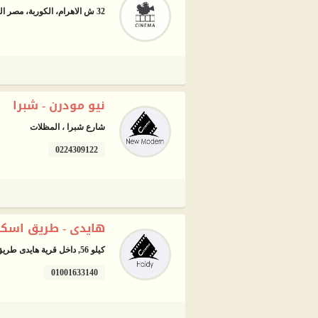
32 ش الاهرام، الكوربة، مصر الجديدة، القاهرة
نيو مودرن - شبرا
شارع شبرا ، المظلات
0224309122
هايدى - طريق اسكن
كيلو 56, داخل قرية هايدى طريق اسكندرية مطروح الصحراوى
01001633140