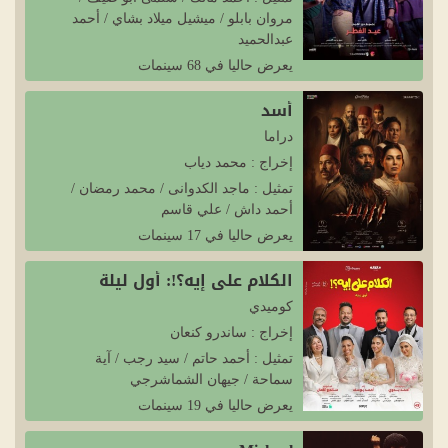
مروان بابلو / ميشيل ميلاد بشاي / أحمد
عبدالحميد
يعرض حاليا في 68 سينمات
أسد
دراما
إخراج : محمد دياب
تمثيل : ماجد الكدوانى / محمد رمضان /
أحمد داش / علي قاسم
يعرض حاليا في 17 سينمات
الكلام على إيه؟!: أول ليلة
كوميدي
إخراج : ساندرو كنعان
تمثيل : أحمد حاتم / سيد رجب / آية
سماحة / جيهان الشماشرجي
يعرض حاليا في 19 سينمات