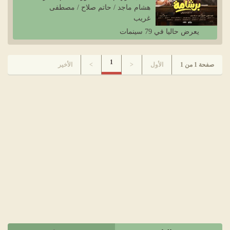
هشام ماجد / حاتم صلاح / مصطفى
غريب
يعرض حاليا في 79 سينمات
1
صفحة 1 من 1
الأول
<
>
الأخير