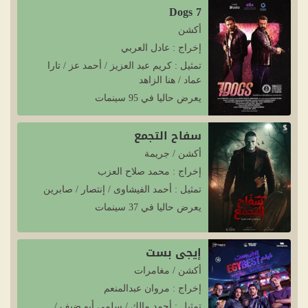
7 Dogs
أكشن
إخراج : عادل العربي
تمثيل : كريم عبد العزيز / أحمد عز / تارا
عماد / هنا الزاهد
يعرض حاليا في 95 سينمات
سفاح التجمع
أكشن / جريمة
إخراج : محمد صلاح العزب
تمثيل : أحمد الفيشاوى / إنتصار / صابرين
يعرض حاليا في 37 سينمات
إيجي بست
أكشن / مغامرات
إخراج : مروان عبدالمنعم
تمثيل : أحمد مالك / سلمى أبو ضيف /