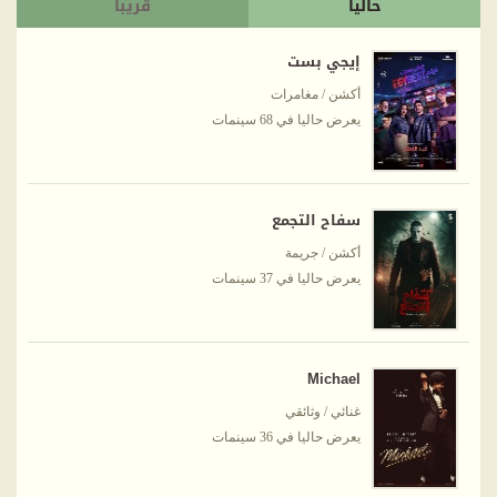
حاليا
قريبا
إيجي بست
أكشن / مغامرات
يعرض حاليا في 68 سينمات
سفاح التجمع
أكشن / جريمة
يعرض حاليا في 37 سينمات
Michael
غنائي / وثائقي
يعرض حاليا في 36 سينمات