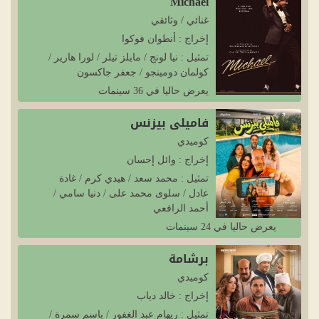
Michael
غنائي / وثائقي
إخراج : أنطوان فوكوا
تمثيل : نيا لونج / مايلز تيلر / لورا هارير /
كولمان دومينجو / جعفر جاكسون
يعرض حاليا في 36 سينمات
فاميلي بيزنس
كوميدي
إخراج : وائل إحسان
تمثيل : محمد سعد / هيدي كرم / غادة
عادل / سلوى محمد على / دنيا سامي /
أحمد الرافعي
يعرض حاليا في 24 سينمات
برشامة
كوميدي
إخراج : خالد دياب
تمثيل : ريهام عبد الغفور / باسم سمرة /