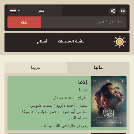
قائمة السينمات
أفــلام
حاليا
قريبا
إذما
دراما
إخراج : محمد صادق
تمثيل : أحمد داوود / بسنت شوقي /
سلمى أبو ضيف / حمزة دياب / جاسيكا
حسام الدين
يعرض حاليا في 40 سينمات