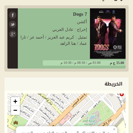
7 Dogs
أكشن
إخراج : عادل العربي
تمثيل : كريم عبد العزيز / أحمد عز / تارا
عماد / هنا الزاهد
35.00 ج م
01:00 ص / 08:30 م / 10:30 م
الخريطة
+
−
×
ش المعهد الاشتراكى 2، مصر الجديدة، القاهرة - مصر الجديدة