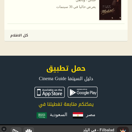
غنائي / وثائقي
يعرض حاليا في 36 سينمات
كل الافلام
حمل تطبيق
دليل السينما Cinema Guide
يمكنكم متابعة تغطيتنا في
مصر
السعودية
×
Filbalad - في البلد
جميع الحقوق محفوظة © 2026 FilBalad.com. موقع في البلد يتم إدارته وتطويره بواسطة