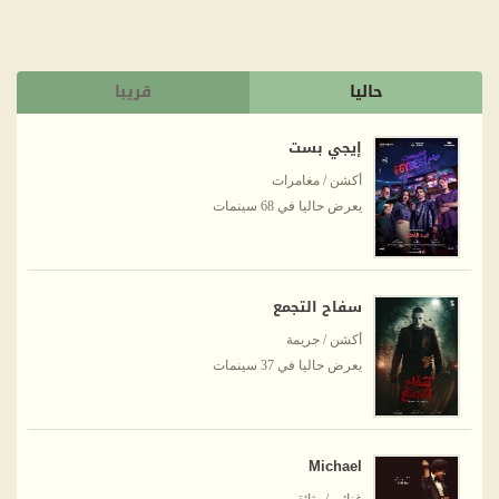
حاليا
قريبا
إيجي بست
أكشن / مغامرات
يعرض حاليا في 68 سينمات
سفاح التجمع
أكشن / جريمة
يعرض حاليا في 37 سينمات
Michael